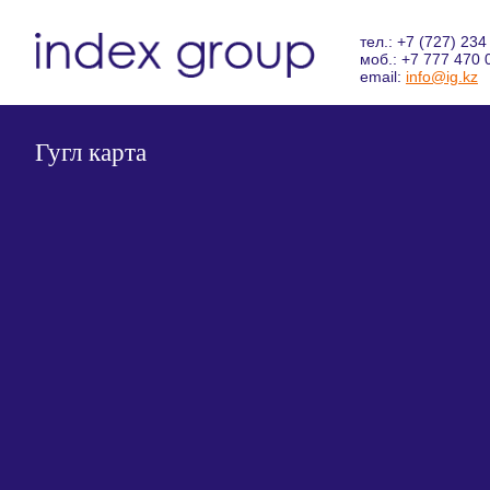
тел.: +7 (727) 234
моб.: +7 777 470 
email:
info@ig.kz
Гугл карта