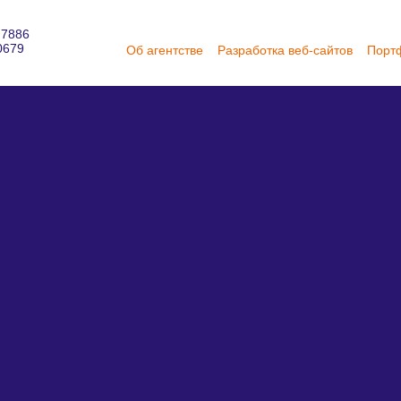
 7886
0679
Об агентстве
Разработка веб-сайтов
Порт